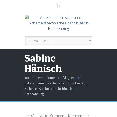
F
Sabine
Hänisch
You are here
Home
Mitglied
Sabine Hänisch - Arbeitsmedizinisches und
Sicherheitstechnisches Institut Berlin
Brandenburg
29 April 2018, Comments
Kommentare