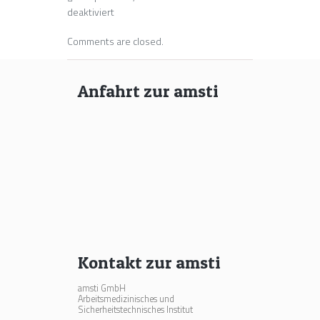
für
deaktiviert
Sabine
Comments are closed.
Hänisch
Fachkraft
für
Anfahrt zur amsti
psychosoziale
Gesundheitsförderung
Kontakt zur amsti
amsti GmbH
Arbeitsmedizinisches und
Sicherheitstechnisches Institut