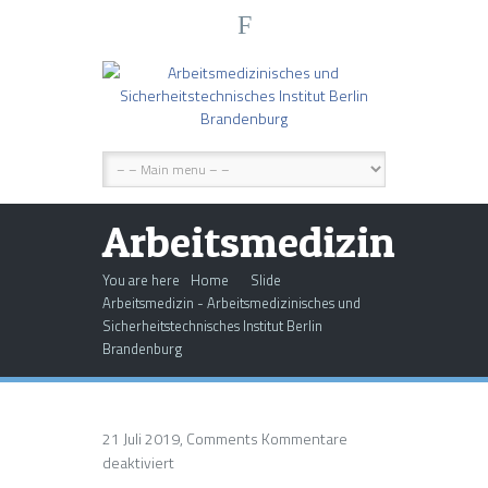
F
Arbeitsmedizin
You are here
Home
Slide
Arbeitsmedizin - Arbeitsmedizinisches und
Sicherheitstechnisches Institut Berlin
Brandenburg
21 Juli 2019, Comments
Kommentare
für
deaktiviert
Arbeitsmedizin